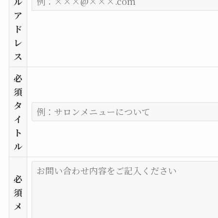
ル
ア
ド
レ
ス
必
須
タ
イ
ト
ル
必
須
メ