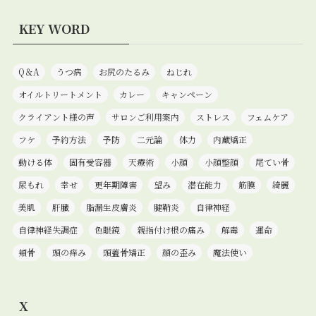
KEY WORD
Q＆A
うつ病
お尻のたるみ
ねじれ
オイルトリートメント
カレー
キャンペーン
クライアント様の声
サロンご利用案内
ストレス
フェムケア
フケ
予約方法
予防
二元論
体力
内蔵矯正
動ける体
固有受容器
天療術
小顔
小顔整顔
尾てい骨
尿もれ
幸せ
更年期障害
望み
潜在能力
筋膜
綺麗
美肌
肝臓
脂漏生皮膚炎
腱鞘炎
自律神経
自律神経失調症
色眼鏡
親指付け根の痛み
解毒
運命
頬骨
頭の痒み
頭蓋骨矯正
顔の歪み
魔法使い
X