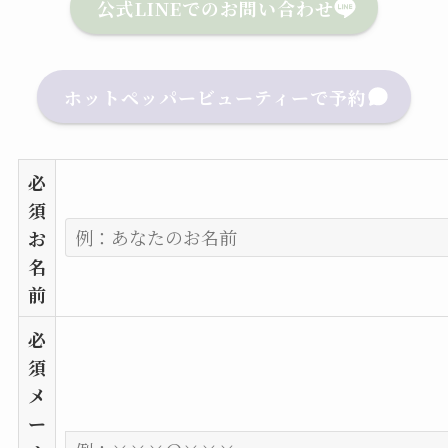
公式LINEでのお問い合わせ
ホットペッパービューティーで予約
必
須
お
名
前
必
須
メ
ー